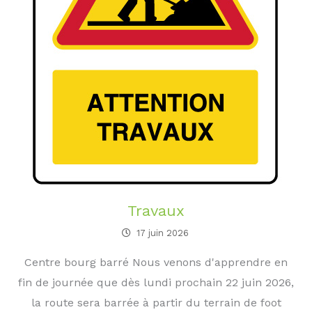
Travaux
17 juin 2026
Centre bourg barré Nous venons d'apprendre en
fin de journée que dès lundi prochain 22 juin 2026,
la route sera barrée à partir du terrain de foot