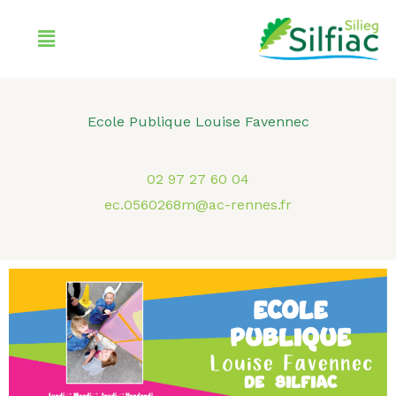
Aller
Menu
au
contenu
Ecole Publique Louise Favennec
02 97 27 60 04
ec.0560268m@ac-rennes.fr