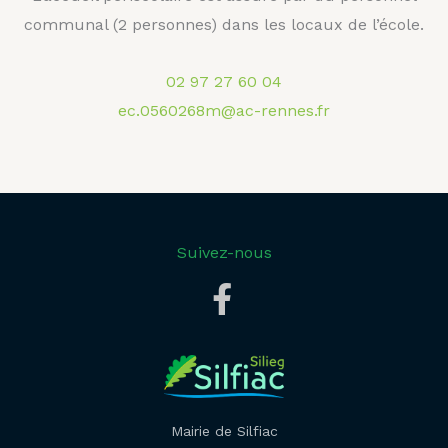
communal (2 personnes) dans les locaux de l’école.
02 97 27 60 04
ec.0560268m@ac-rennes.fr
Suivez-nous
Mairie de Silfiac