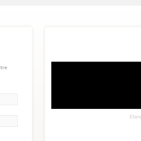
tre
Étan