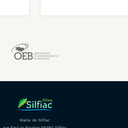
Mairie de Silfiac
rue Paul le Bourlay 56480 Silfiac