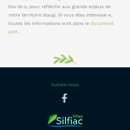
tou-te-s, pour réfléchir aux grands enjeux de
notre territoire élargi. Si vous êtes intéressé-e,
toutes les informations sont dans le
document
joint…
Suivez-nous