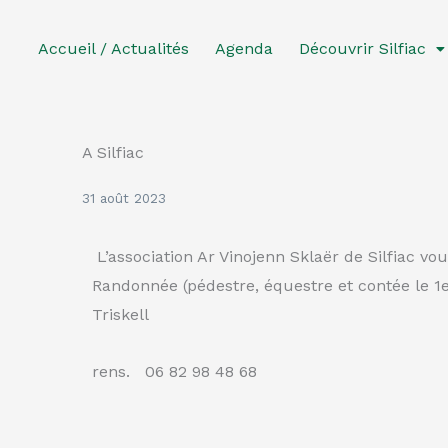
Aller
au
Accueil / Actualités
Agenda
Découvrir Silfiac
contenu
A Silfiac
31 août 2023
L’association Ar Vinojenn Sklaër de Silfiac vo
Randonnée (pédestre, équestre et contée le 1e
Triskell
rens. 06 82 98 48 68