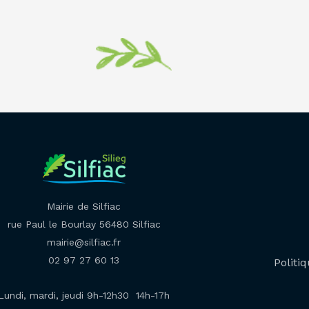
Mairie de Silfiac
rue Paul le Bourlay 56480 Silfiac
mairie@silfiac.fr
02 97 27 60 13
Politiq
Lundi, mardi, jeudi 9h-12h30 14h-17h