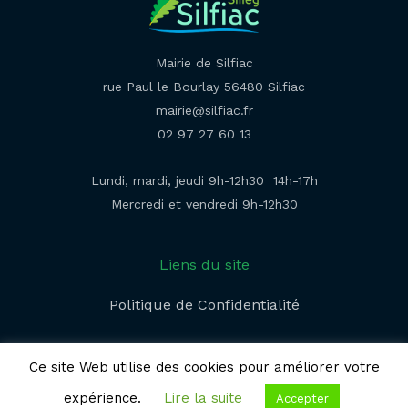
Mairie de Silfiac
rue Paul le Bourlay 56480 Silfiac
mairie@silfiac.fr
02 97 27 60 13
Lundi, mardi, jeudi 9h-12h30 14h-17h
Mercredi et vendredi 9h-12h30
Liens du site
Politique de Confidentialité​
Ce site Web utilise des cookies pour améliorer votre
expérience.
Lire la suite
Accepter
© 2026 | Mairie de Silfiac