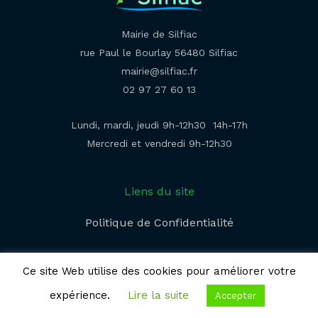
Mairie de Silfiac
rue Paul le Bourlay 56480 Silfiac
mairie@silfiac.fr
02 97 27 60 13
Lundi, mardi, jeudi 9h-12h30 14h-17h
Mercredi et vendredi 9h-12h30
Liens du site
Politique de Confidentialité​
Ce site Web utilise des cookies pour améliorer votre
expérience.
Lire la suite
Accepter
© 2026 | Mairie de Silfiac