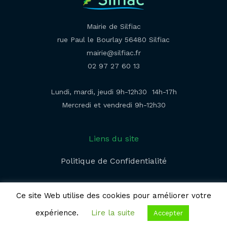
Mairie de Silfiac
rue Paul le Bourlay 56480 Silfiac
mairie@silfiac.fr
02 97 27 60 13
Lundi, mardi, jeudi 9h-12h30 14h-17h
Mercredi et vendredi 9h-12h30
Liens du site
Politique de Confidentialité​
Ce site Web utilise des cookies pour améliorer votre
expérience.
Lire la suite
Accepter
© 2026 | Mairie de Silfiac